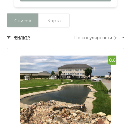
Список
Карта
По популярности (возрастание)
ФИЛЬТР
8.6
Сбросить фильтр
Рейтинг
Превосходно
Отлично
Очень
хорошо
Хорошо
Нормально
Количество звезд
отеля