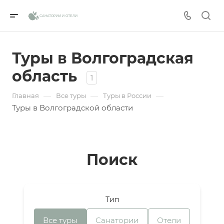
отправлена!
САНАТОРИИ И ОТЕЛИ
Мы уведомим вас, когда появятся места в
Телефон
наличии.
Туры в Волгоградская
Email
область
1
—
—
—
Главная
Все туры
Туры в России
День рождения
Туры в Волгоградской области
Город
Поиск
Проверьте, верно ли указан номер телефона
Забронировать номер
для связи
Тип
Отправить
Все туры
Санатории
Отели