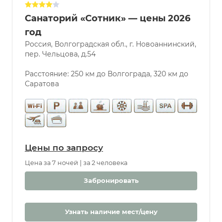
Санаторий «Сотник» — цены 2026
Услуги
год
Россия, Волгоградская обл., г. Новоаннинский,
Бассейн
пер. Чельцова, д.54
Парковка
Разрешены
Расстояние: 250 км до Волгограда, 320 км до
животные
Саратова
Бювет
Бассейн
Крытый
Открытый
С морской
Цены по запросу
водой
Цена за 7 ночей | за 2 человека
Дети
Забронировать
С 0 лет
Детская
комната
Узнать наличие мест/цену