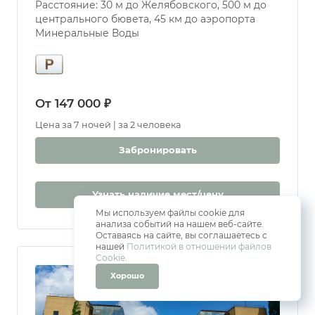
Россия, г. Кисловодск, ул. Кирова, 12
Расстояние: 30 м до Желябовского, 500 м до
центрального бювета, 45 км до аэропорта
Минеральные Воды
От 147 000 ₽
Цена за 7 ночей | за 2 человека
Забронировать
Мы используем файлы cookie для
Узнать наличие мест/цену
анализа событий на нашем веб-сайте.
Оставаясь на сайте, вы соглашаетесь с
нашей
Политикой в отношении файлов
Cookie
.
Хорошо
9.1