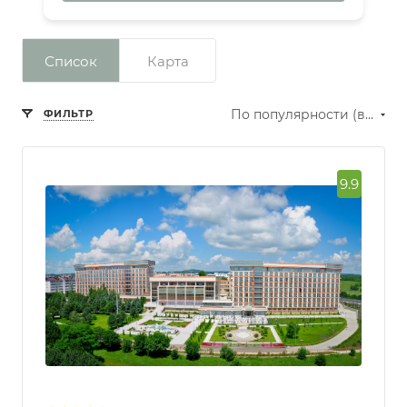
Список
Карта
По популярности (возрастание)
ФИЛЬТР
9.9
Сбросить фильтр
Рейтинг
Превосходно
Отлично
Очень
хорошо
Хорошо
Нормально
Количество звезд
отеля