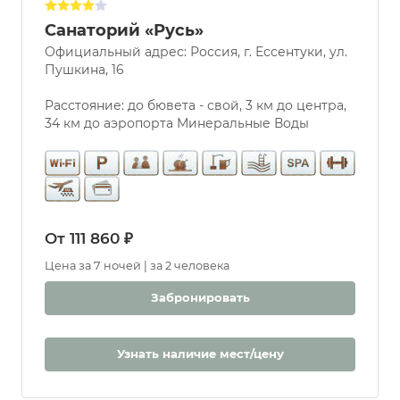
Санаторий «Русь»
Официальный адрес: Россия, г. Ессентуки, ул.
Услуги
Пушкина, 16
Бассейн
Парковка
Расстояние: до бювета - свой, 3 км до центра,
34 км до аэропорта Минеральные Воды
Разрешены
животные
Бювет
Бассейн
Крытый
Открытый
От 111 860 ₽
С морской
Цена за 7 ночей | за 2 человека
водой
Дети
Забронировать
С 0 лет
Детская
Узнать наличие мест/цену
комната