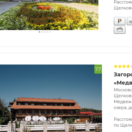
Расстоян
Щелков
7.7
Загор
«Медв
Московс
Щелковс
Медвежь
озера, д
Расстоя
по Щелк