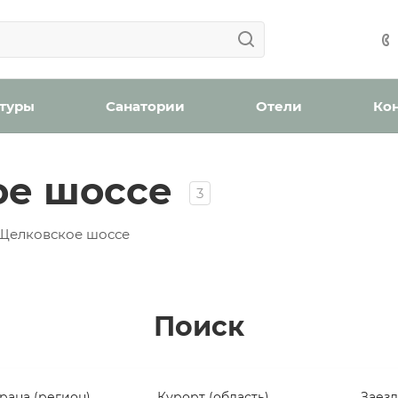
Ваша заявка успешно отправлена!
Мы уведомим вас, когда появятся места в наличии.
н
 туры
Санатории
Отели
Ко
ое шоссе
3
ождения
 Щелковское шоссе
Поиск
Проверьте, верно ли указан номер телефона для связи
Забронировать номер
Отправить
рана (регион)
Курорт (область)
Заез