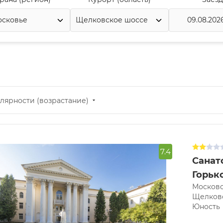
лярности (возрастание)
7.4
Санат
Горьк
Московс
Щелковс
Юность