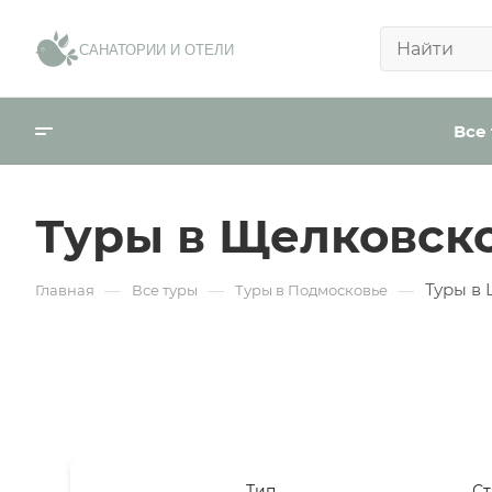
САНАТОРИИ И ОТЕЛИ
Телефо
Все
Email
Туры в Щелковск
День р
Туры в
—
—
—
Главная
Все туры
Туры в Подмосковье
Город
Тип
Ст