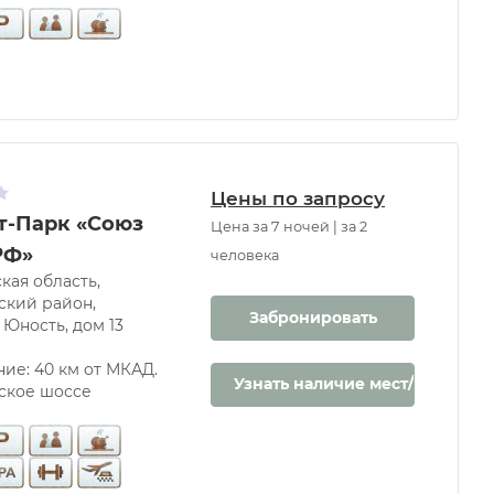
Цены по запросу
т-Парк «Союз
Цена за 7 ночей | за 2
РФ»
человека
кая область,
кий район,
Забронировать
 Юность, дом 13
ние: 40 км от МКАД.
Узнать наличие мест/цену
ское шоссе