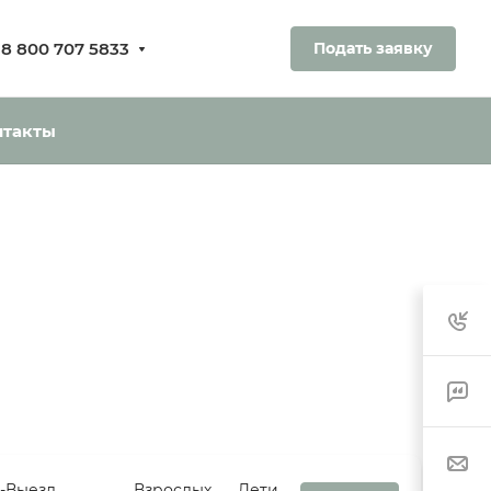
8 800 707 5833
Подать заявку
нтакты
д-Выезд
Взрослых
Дети