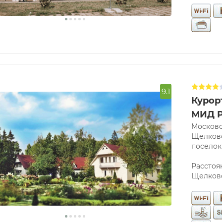
9.1
Курор
МИД 
Московс
Щелковс
поселок
Расстоя
Щелков