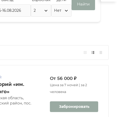
Найти
От 56 000 ₽
орий «им.
Цена за 7 ночей | за 2
ого»
человека
кая область,
кий район, пос.
Забронировать