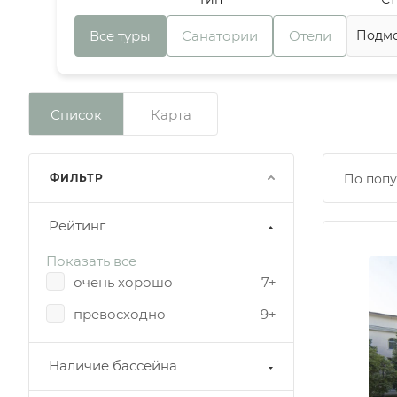
Все туры
Санатории
Отели
Список
Карта
ФИЛЬТР
По попу
Рейтинг
Показать все
очень хорошо
7+
превосходно
9+
Наличие бассейна