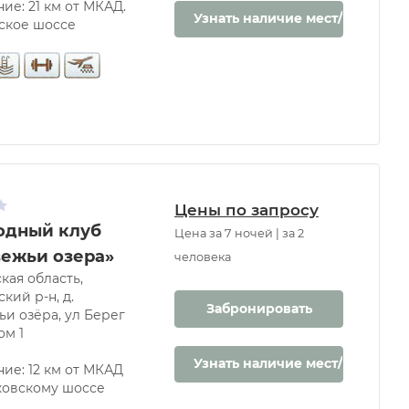
ие: 21 км от МКАД.
Узнать наличие мест/цену
ское шоссе
Цены по запросу
одный клуб
Цена за 7 ночей | за 2
ежьи озера»
человека
кая область,
кий р-н, д.
Забронировать
и озёра, ул Берег
ом 1
Узнать наличие мест/цену
ние: 12 км от МКАД
овскому шоссе