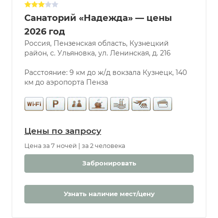
Санаторий «Надежда» — цены
Услуги
2026 год
Россия, Пензенская область, Кузнецкий
Бассейн
район, с. Ульяновка, ул. Ленинская, д. 216
Парковка
Разрешены
Расстояние: 9 км до ж/д вокзала Кузнецк, 140
животные
км до аэропорта Пенза
Бювет
Бассейн
Крытый
Открытый
Цены по запросу
С морской
Цена за 7 ночей | за 2 человека
водой
Дети
Забронировать
С 0 лет
Детская
Узнать наличие мест/цену
комната