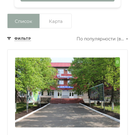
Список
Карта
По популярности (возрастание)
ФИЛЬТР
8
Сбросить фильтр
Рейтинг
Превосходно
Отлично
Очень
хорошо
Хорошо
Нормально
Количество звезд
отеля