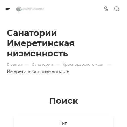
САНАТОРИИ И ОТЕЛИ
Санатории
Имеретинская
низменность
—
—
—
Главная
Санатории
Краснодарского края
Имеретинская низменность
Поиск
Тип