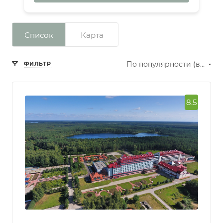
Список
Карта
По популярности (возрастание)
ФИЛЬТР
8.5
Сбросить фильтр
Рейтинг
Превосходно
Отлично
Очень
хорошо
Хорошо
Нормально
Количество звезд
отеля