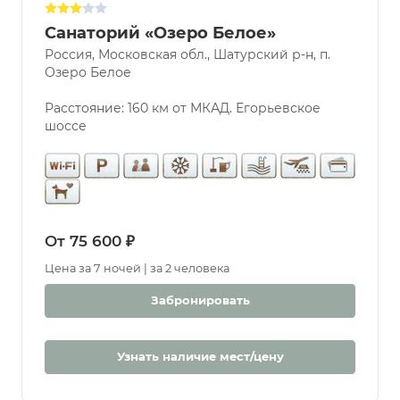
Санаторий «Озеро Белое»
Россия, Московская обл., Шатурский р-н, п.
Услуги
Озеро Белое
Бассейн
Парковка
Расстояние: 160 км от МКАД. Егорьевское
шоссе
Разрешены
животные
Бювет
Бассейн
Крытый
Открытый
От 75 600 ₽
С морской
Цена за 7 ночей | за 2 человека
водой
Дети
Забронировать
С 0 лет
Детская
Узнать наличие мест/цену
комната