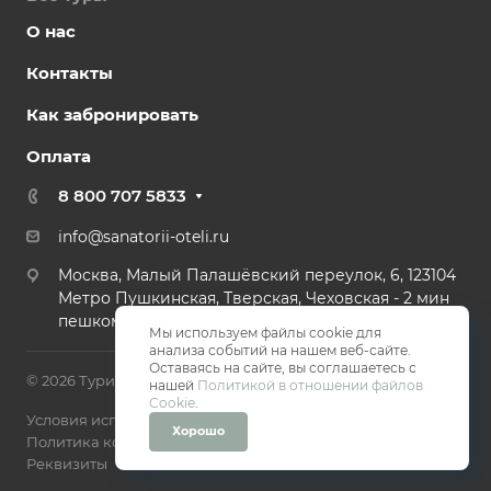
О нас
Контакты
Как забронировать
Оплата
8 800 707 5833
info@sanatorii-oteli.ru
Москва, Малый Палашёвский переулок, 6, 123104
Метро Пушкинская, Тверская, Чеховская - 2 мин
пешком.
Мы используем файлы cookie для
анализа событий на нашем веб-сайте.
Оставаясь на сайте, вы соглашаетесь с
© 2026 Туристическая компания Санатории и Отели
нашей
Политикой в отношении файлов
Cookie
.
Условия использования
Хорошо
Политика конфиденциальности
Реквизиты