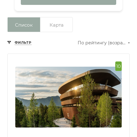
Список
Карта
По рейтингу (возрастание)
ФИЛЬТР
10
Сбросить фильтр
Рейтинг
Превосходно
Отлично
Очень
хорошо
Хорошо
Нормально
Количество звезд