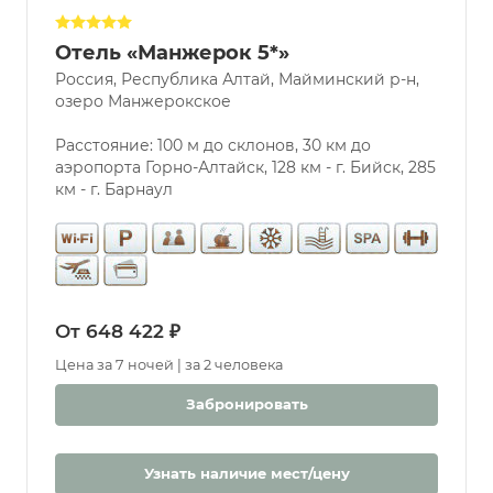
отеля
Отель «Манжерок 5*»
Россия, Республика Алтай, Майминский р-н,
Услуги
озеро Манжерокское
Бассейн
Парковка
Расстояние: 100 м до склонов, 30 км до
аэропорта Горно-Алтайск, 128 км - г. Бийск, 285
Разрешены
км - г. Барнаул
животные
Бювет
Бассейн
Крытый
Открытый
От 648 422 ₽
С морской
водой
Цена за 7 ночей | за 2 человека
Дети
Забронировать
С 0 лет
Детская
комната
Узнать наличие мест/цену