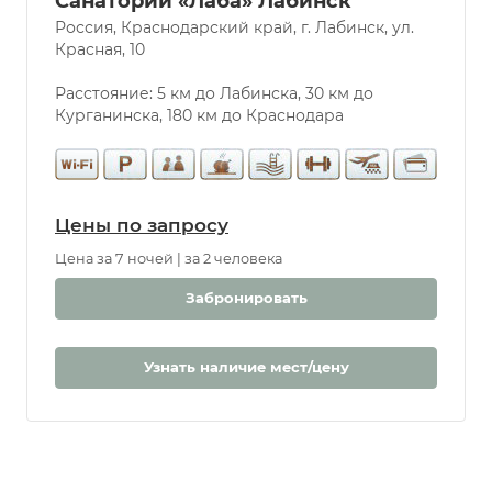
Санаторий «Лаба» Лабинск
Россия, Краснодарский край, г. Лабинск, ул.
Услуги
Красная, 10
Бассейн
Парковка
Расстояние: 5 км до Лабинска, 30 км до
Курганинска, 180 км до Краснодара
Разрешены
животные
Бювет
Бассейн
Цены по запросу
Крытый
Открытый
Цена за 7 ночей | за 2 человека
С морской
Забронировать
водой
Дети
С 0 лет
Узнать наличие мест/цену
Детская
комната