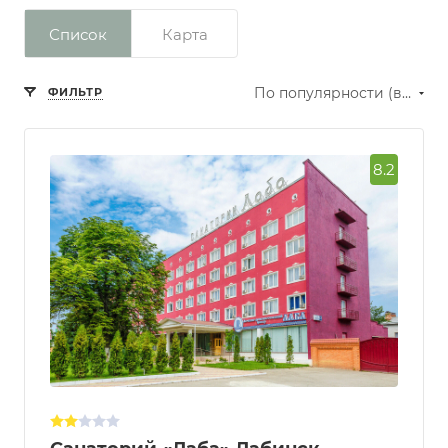
Список
Карта
По популярности (возрастание)
ФИЛЬТР
8.2
Сбросить фильтр
Рейтинг
Превосходно
Отлично
Очень
хорошо
Хорошо
Нормально
Количество звезд
отеля