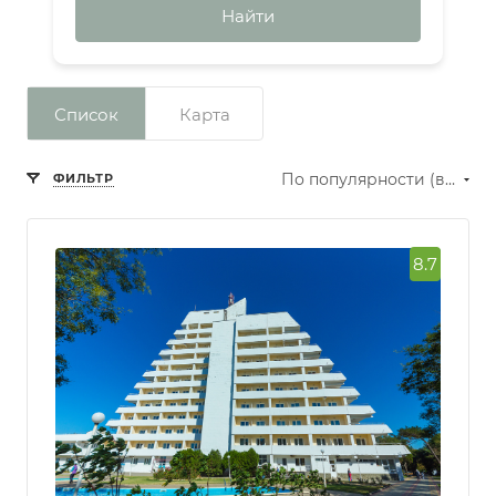
Найти
Список
Карта
По популярности (возрастание)
ФИЛЬТР
8.7
Сбросить фильтр
Рейтинг
Превосходно
Отлично
Очень
хорошо
Хорошо
Нормально