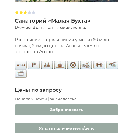
Количество звезд
отеля
Санаторий «Малая Бухта»
Россия, Анапа, ул. Таманская д. 4
Услуги
Бассейн
Расстояние: Первая линия у моря (60 м до
Парковка
пляжа), 2 км до центра Анапы, 15 км до
аэропорта Анапы
Разрешены
животные
Бювет
Бассейн
Крытый
Открытый
Цены по запросу
С морской
Цена за 7 ночей | за 2 человека
водой
Дети
Забронировать
С 0 лет
Детская
Узнать наличие мест/цену
комната