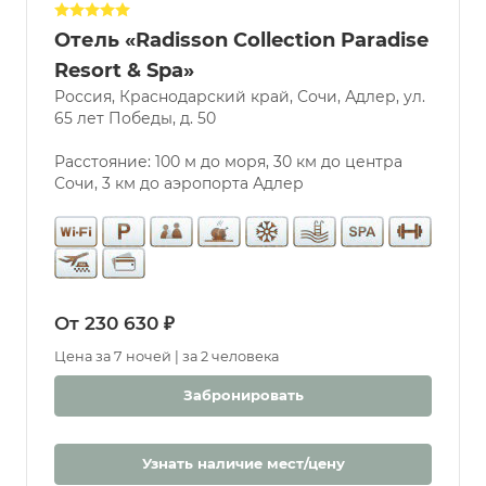
Отель «Radisson Collection Paradise
Услуги
Resort & Spa»
Россия, Краснодарский край, Сочи, Адлер, ул.
Бассейн
65 лет Победы, д. 50
Парковка
Разрешены
Расстояние: 100 м до моря, 30 км до центра
животные
Сочи, 3 км до аэропорта Адлер
Бювет
Бассейн
Крытый
Открытый
С морской
От 230 630 ₽
водой
Цена за 7 ночей | за 2 человека
Дети
Забронировать
С 0 лет
Детская
комната
Узнать наличие мест/цену