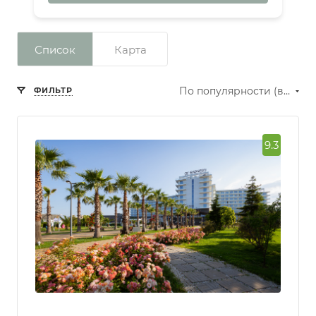
Список
Карта
По популярности (возрастание)
ФИЛЬТР
9.3
Сбросить фильтр
Рейтинг
Превосходно
Отлично
Очень
хорошо
Хорошо
Нормально
Количество звезд
отеля