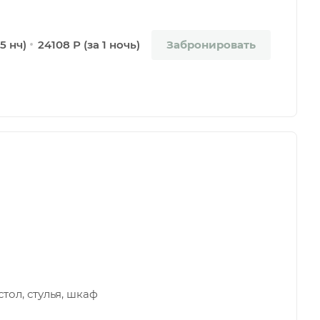
Забронировать
 5 нч)
24108 Р (за 1 ночь)
тол, стулья, шкаф