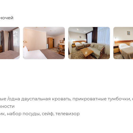
5 ночей
е /одна двуспальная кровать, прикроватные тумбочки, с
жности
, набор посуды, сейф, телевизор