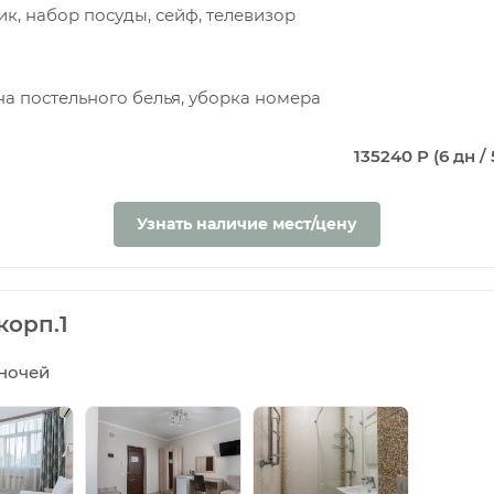
, набор посуды, сейф, телевизор
на постельного белья, уборка номера
135240 Р (6 дн / 
Узнать наличие мест/цену
корп.1
5 ночей