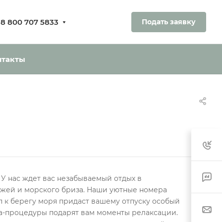
8 800 707 5833
Подать заявку
ования.
ь без оплаты
нтакты
 У нас ждет вас незабываемый отдых в
жей и морского бриза. Наши уютные номера
п к берегу моря придаст вашему отпуску особый
а-процедуры подарят вам моменты релаксации.