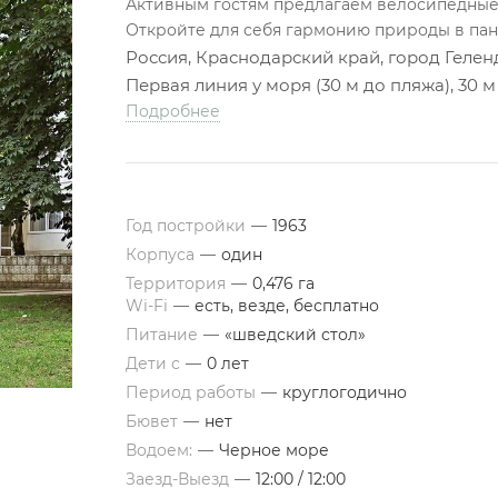
Активным гостям предлагаем велосипедные
Откройте для себя гармонию природы в пан
Россия, Краснодарский край, город Геленд
Первая линия у моря (30 м до пляжа), 30 
Подробнее
Год постройки
—
1963
Корпуса
—
один
Территория
—
0,476 га
Wi-Fi
—
есть, везде, бесплатно
Питание
—
«шведский стол»
Дети с
—
0 лет
Период работы
—
круглогодично
Бювет
—
нет
Водоем:
—
Черное море
Заезд-Выезд
—
12:00 / 12:00