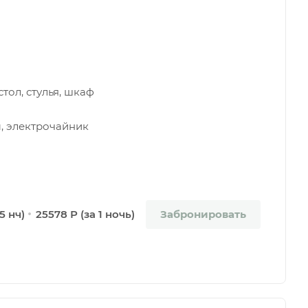
тол, стулья, шкаф
, электрочайник
Забронировать
5 нч)
25578 Р (за 1 ночь)