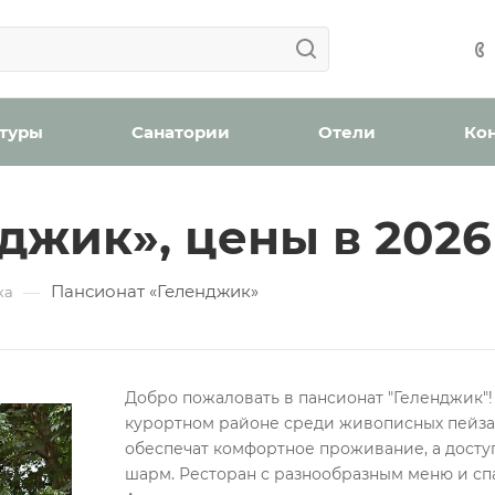
Ваша заявка успешно отправлена!
Ваша заявка успешно отправлена!
айшее время с вами свяжется менеджер отдела бронир
Мы уведомим вас, когда появятся места в наличии.
н
оплату (скидка 2% при онлайн оплате)
Забронироват
 туры
Санатории
Отели
Ко
джик», цены в 2026
ождения
Пансионат «Геленджик»
—
бработку персональных данных
ка
Добро пожаловать в пансионат "Геленджик"!
Проверьте, верно ли указан номер телефона для связи
курортном районе среди живописных пейза
Забронировать номер
обеспечат комфортное проживание, а досту
Отправить
шарм. Ресторан с разнообразным меню и сп