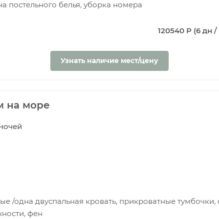
на постельного белья, уборка номера
120540 Р (6 дн /
Узнать наличие мест/цену
м на море
5 ночей
е /одна двуспальная кровать, прикроватные тумбочки, с
ности, фен