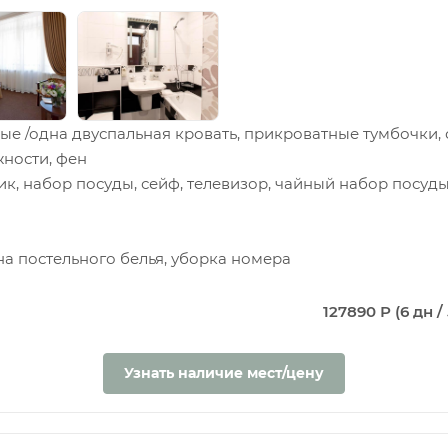
е /одна двуспальная кровать, прикроватные тумбочки, с
ности, фен
, набор посуды, сейф, телевизор, чайный набор посуды
на постельного белья, уборка номера
127890 Р (6 дн / 
Узнать наличие мест/цену