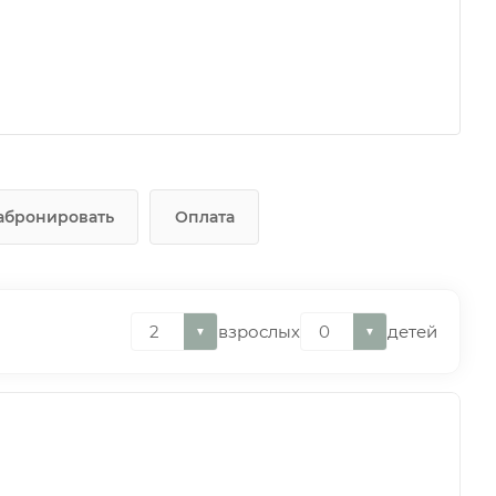
абронировать
Оплата
взрослых
детей
▼
▼