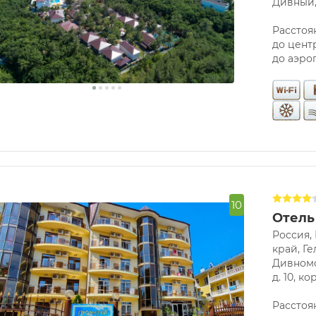
Дивный, 
Расстоян
до центр
до аэро
10
Отель
Россия,
край, Ге
Дивномо
д. 10, кор
Расстоян