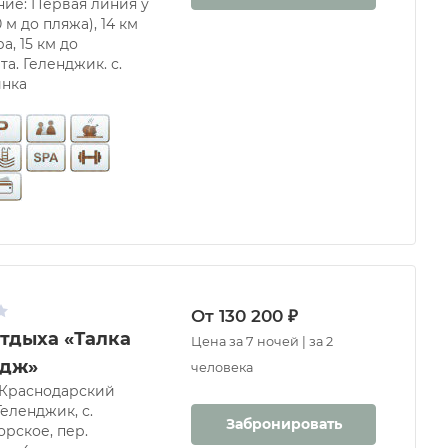
ние: Первая линия у
 м до пляжа), 14 км
а, 15 км до
а. Геленджик. с.
инка
От 130 200 ₽
отдыха «Талка
Цена за 7 ночей | за 2
адж»
человека
 Краснодарский
 Геленджик, с.
Забронировать
рское, пер.