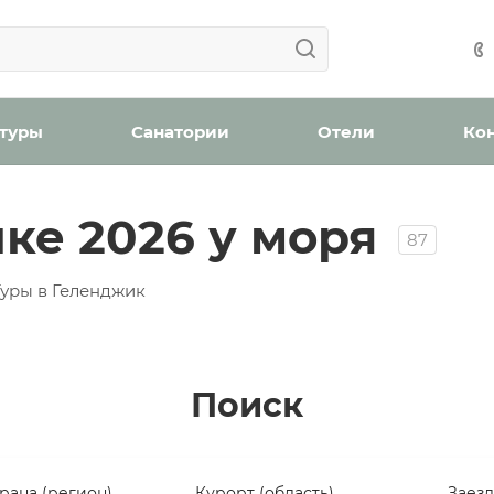
Ваша заявка успешно отправлена!
Мы уведомим вас, когда появятся места в наличии.
н
 туры
Санатории
Отели
Ко
ке 2026 у моря
87
ождения
Туры в Геленджик
Поиск
Проверьте, верно ли указан номер телефона для связи
Забронировать номер
Отправить
рана (регион)
Курорт (область)
Заез