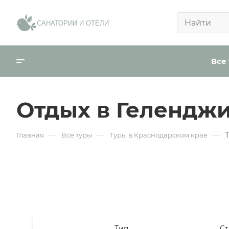
САНАТОРИИ И ОТЕЛИ
Телефо
Все
Email
Отдых в Геленджи
День р
—
—
—
Главная
Все туры
Туры в Краснодарском крае
Город
Тип
Ст