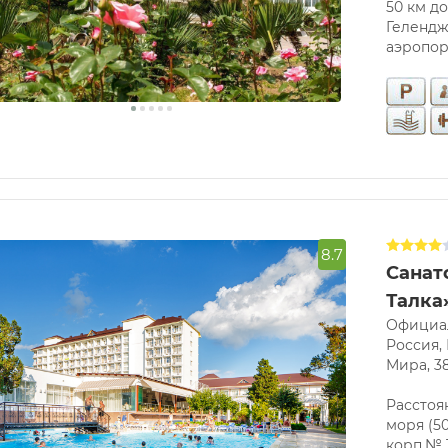
50 км д
Гелендж
аэропор
8.7
Санат
Талка
Официал
Россия, 
Мира, 3
Расстоя
моря (5
корп.№ 1