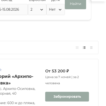
Найти
От 53 200 ₽
орий «Архипо-
Цена за 7 ночей | за 2
вка»
человека
 с. Архипо-Осиповка,
орная, 40
Забронировать
ние: 600 м до пляжа,