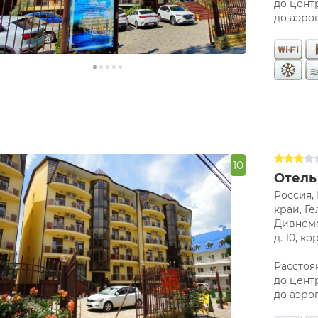
до центр
до аэро
10
Отель
Россия,
край, Ге
Дивномо
д. 10, кор
Расстоян
до центр
до аэро