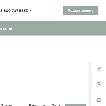
8 800 707 5833
Подать заявку
нтакты
д-Выезд
Взрослых
Дети