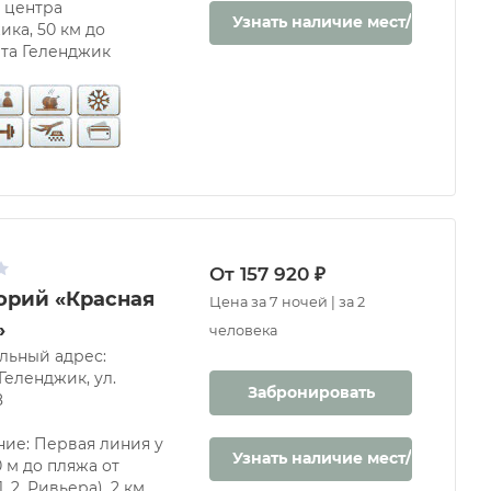
о центра
Узнать наличие мест/цену
ика, 50 км до
та Геленджик
От 157 920 ₽
орий «Красная
Цена за 7 ночей | за 2
»
человека
ьный адрес:
Геленджик, ул.
Забронировать
8
ние: Первая линия у
Узнать наличие мест/цену
0 м до пляжа от
, 2, Ривьера), 2 км