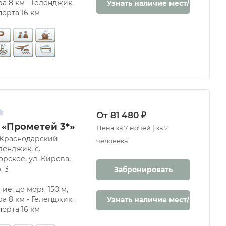
а 8 км - Геленджик,
Узнать наличие мест/цену
порта 16 км
От 81 480 ₽
 «Прометей 3*»
Цена за 7 ночей | за 2
 Краснодарский
человека
ленджик, с.
рское, ул. Кирова,
. 3
Забронировать
ие: до моря 150 м,
а 8 км - Геленджик,
Узнать наличие мест/цену
порта 16 км