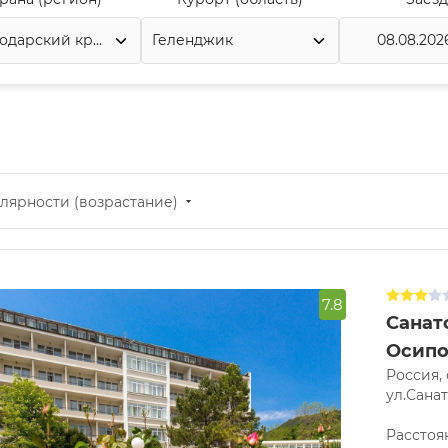
лярности (возрастание)
7.8
Санат
Осипо
Россия,
ул.Санат
Расстоя