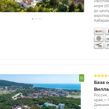
Расстоя
моря (50
до центр
аэропорт
Кабард
10
База 
Вилл
Россия,
край, г.
Дивномо