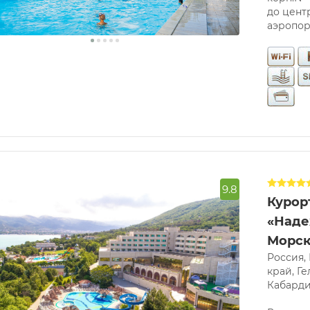
до центр
аэропор
9.8
Курор
«Наде
Морск
Россия,
край, Ге
Кабардин