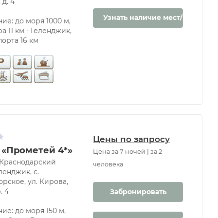
д. 4
Узнать наличие мест/цену
ие: до моря 1000 м,
а 11 км - Геленджик,
порта 16 км
Цены по запросу
 «Прометей 4*»
Цена за 7 ночей | за 2
 Краснодарский
человека
ленджик, с.
рское, ул. Кирова,
. 4
Забронировать
ие: до моря 150 м,