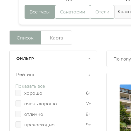
Все туры
Санатории
Отели
Список
Карта
ФИЛЬТР
По попу
Рейтинг
Показать все
хорошо
6+
очень хорошо
7+
отлично
8+
превосходно
9+