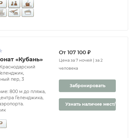
От 107 100 ₽
онат «Кубань»
Цена за 7 ночей | за 2
 Краснодарский
человека
 Геленджик,
ный пер, 3
Забронировать
ние: 800 м до пляжа,
 центра Геленджика,
аэропорта.
Узнать наличие мест/цену
жик