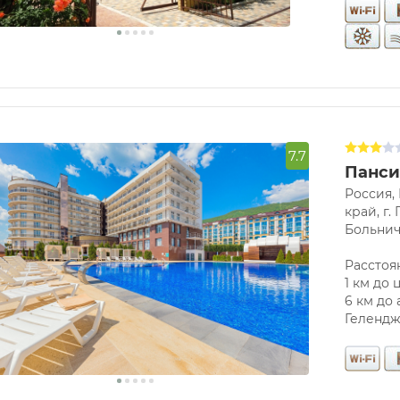
7.7
Панси
езд
Россия,
край, г.
Больнич
Расстоя
1 км до
6 км до 
Геленд