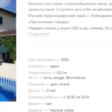
бассейн, ресторан с разнообразным меню, д
удовольствия. Откройте для себя незабывае
Россия, Краснодарский край, г. Геленджик,
«Ласточкино гнездо»
Первая линия у моря (100 м до пляжа), 50
Подробнее
Год постройки
—
2012
Корпуса
—
один
Территория
—
0,5 га
Wi-Fi
—
есть, везде, бесплатно
Питание
—
доп. плата
Дети с
—
0 лет
Период работы
—
с 01.05 по 31.10
Бювет
—
нет
Водоем:
—
Черное море