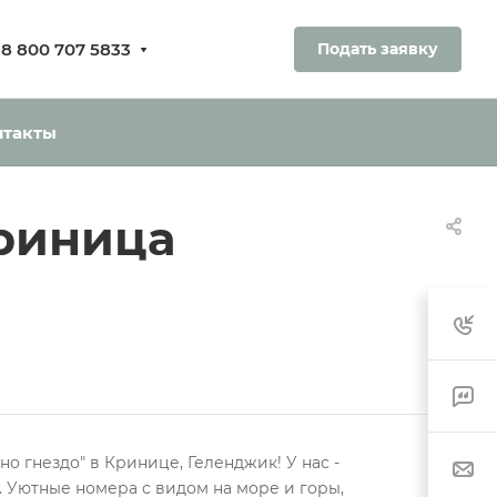
8 800 707 5833
Подать заявку
ования.
ь без оплаты
нтакты
Криница
о гнездо" в Кринице, Геленджик! У нас -
. Уютные номера с видом на море и горы,