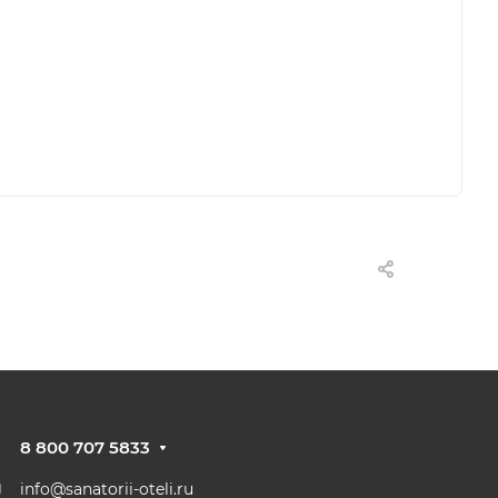
8 800 707 5833
info@sanatorii-oteli.ru