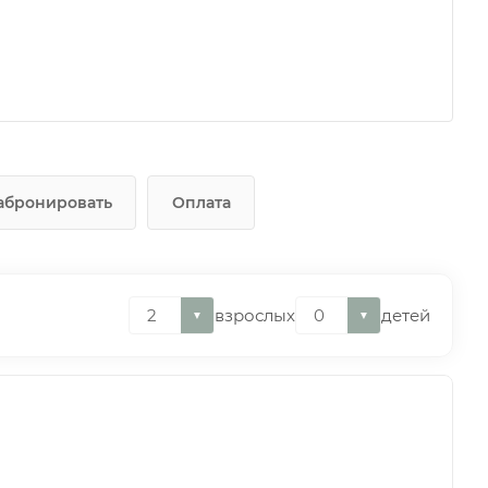
абронировать
Оплата
взрослых
детей
▼
▼