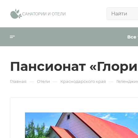
Сообщение:
*
САНАТОРИИ И ОТЕЛИ
В ближ
Телефо
Внести пред
Все
Email
Ваше имя:
*
Пансионат «Глори
День р
—
—
—
Я согласен на
о
Главная
Отели
Краснодарского края
Геленджи
Город
Отправить