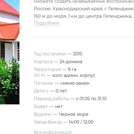
сможете создать незабываемые воспоминан
Россия, Краснодарский край, г. Геленджик
150 м до моря, 1 км до центра Геленджика
Подробнее
Год постройки
—
2015
Корпуса
—
24 домика
Территория
—
9 га
Wi-Fi
—
холл админ. корпус
Питание
—
«меню-заказ»
Дети с
—
0 лет
Период работы
—
с 01.05 по 31.10
Бювет
—
нет
Водоем:
—
Черное море
Заезд-Выезд
—
14:00 / 12:00
Вся информация