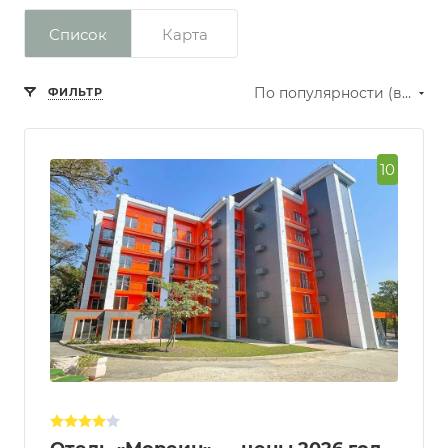
Список
Карта
По популярности (возрастание)
ФИЛЬТР
10
Сбросить фильтр
Рейтинг
Превосходно
Отлично
Очень
хорошо
Хорошо
Нормально
Количество звезд
отеля