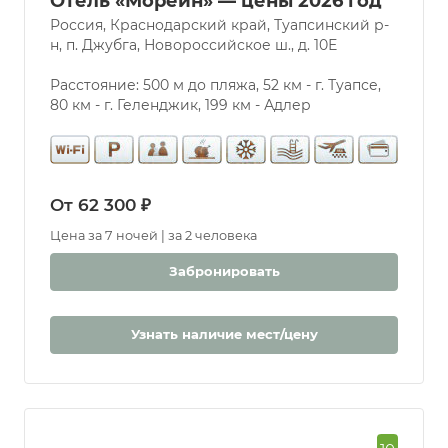
Отель «Мореин» — цены 2026 год
Россия, Краснодарский край, Туапсинский р-
Услуги
н, п. Джубга, Новороссийское ш., д. 10Е
Бассейн
Парковка
Расстояние: 500 м до пляжа, 52 км - г. Туапсе,
80 км - г. Геленджик, 199 км - Адлер
Разрешены
животные
Бювет
Бассейн
От 62 300 ₽
Крытый
Открытый
Цена за 7 ночей | за 2 человека
С морской
Забронировать
водой
Дети
С 0 лет
Узнать наличие мест/цену
Детская
комната