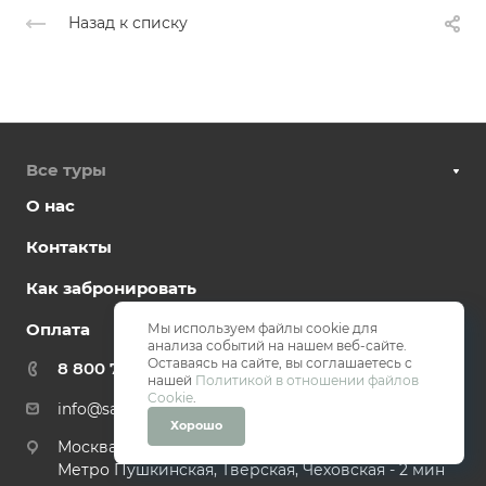
Назад к списку
Все туры
О нас
Контакты
Как забронировать
Оплата
Мы используем файлы cookie для
анализа событий на нашем веб-сайте.
Оставаясь на сайте, вы соглашаетесь с
8 800 707 5833
нашей
Политикой в отношении файлов
Cookie
.
info@sanatorii-oteli.ru
Хорошо
Москва, Малый Палашёвский переулок, 6, 123104
Метро Пушкинская, Тверская, Чеховская - 2 мин