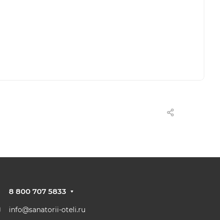
8 800 707 5833
info@sanatorii-oteli.ru