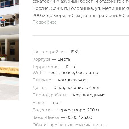
санаторий "Лазурный берег" и отдохните с п
Россия, Сочи, п. Головинка, ул. Медицинска
200 м до моря, 40 км до центра Сочи, 50 
Подробнее
Год постройки
—
1935
Корпуса
—
шесть
Территория
—
16 га
Wi-Fi
—
есть, везде, бесплатно
Питание
—
комплексное
Дети с
—
0 лет, лечение с 4 лет
Период работы
—
круглогодично
Бювет
—
нет
Водоем:
—
Черное море, 200 м
Заезд-Выезд
—
00:00 / 24:00
Объект прошел классификацию
—