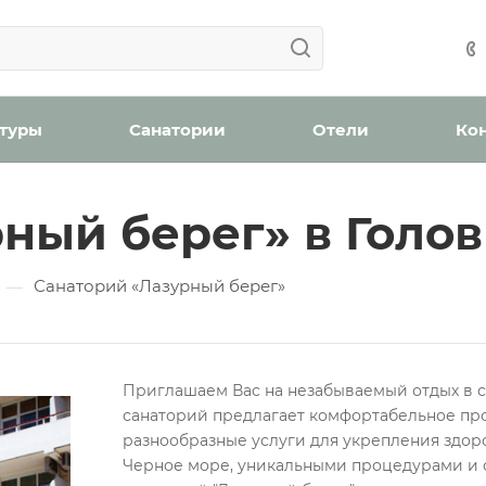
Ваша заявка успешно отправлена!
Ваша заявка успешно отправлена!
айшее время с вами свяжется менеджер отдела бронир
Мы уведомим вас, когда появятся места в наличии.
н
оплату (скидка 2% при онлайн оплате)
Забронироват
 туры
Санатории
Отели
Ко
ный берег» в Голо
ождения
Санаторий «Лазурный берег»
—
бработку персональных данных
Приглашаем Вас на незабываемый отдых в с
Проверьте, верно ли указан номер телефона для связи
санаторий предлагает комфортабельное пр
Забронировать номер
разнообразные услуги для укрепления здор
Отправить
Черное море, уникальными процедурами и 