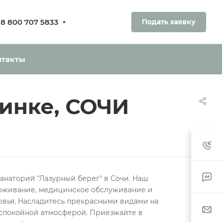
8 800 707 5833
Подать заявку
ования.
ь без оплаты
нтакты
винке, СОЧИ
анаторий "Лазурный берег" в Сочи. Наш
оживание, медицинское обслуживание и
овья. Насладитесь прекрасными видами на
спокойной атмосферой. Приезжайте в