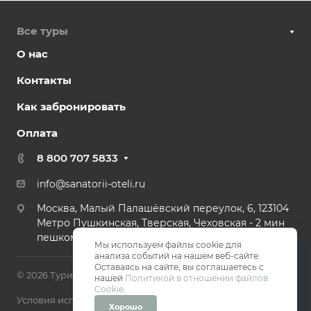
Все туры
О нас
Контакты
Как забронировать
Оплата
8 800 707 5833
info@sanatorii-oteli.ru
Москва, Малый Палашёвский переулок, 6, 123104
Метро Пушкинская, Тверская, Чеховская - 2 мин
пешком.
Мы используем файлы cookie для
анализа событий на нашем веб-сайте.
Оставаясь на сайте, вы соглашаетесь с
© 2026 Туристическая компания Санатории и Отели
нашей
Политикой в отношении файлов
Cookie
.
Условия использования
Хорошо