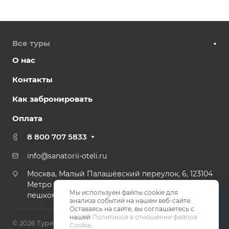
Все туры
О нас
Контакты
Как забронировать
Оплата
8 800 707 5833
info@sanatorii-oteli.ru
Москва, Малый Палашёвский переулок, 6, 123104
Метро Пушкинская, Тверская, Чеховская - 2 мин
Мы используем файлы cookie для
пешком.
анализа событий на нашем веб-сайте.
Оставаясь на сайте, вы соглашаетесь с
нашей
Политикой в отношении файлов
© 2026 Туристическая компания Санатории и Отели
Cookie
.