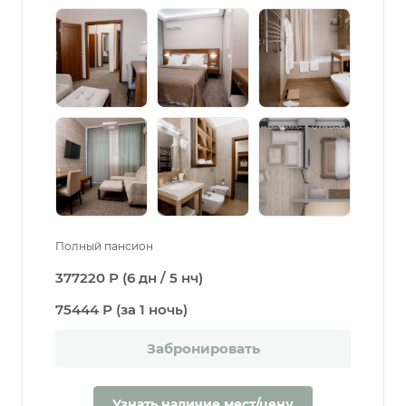
Полный пансион
377220 Р (6 дн / 5 нч)
75444 Р (за 1 ночь)
Забронировать
Узнать наличие мест/цену