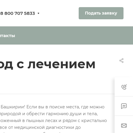
8 800 707 5833
Подать заявку
ования.
ь без оплаты
нтакты
од с лечением
 Башкирии! Если вы в поиске места, где можно
 природой и обрести гармонию души и тела,
оложенный в пышных лесах и рядом с кристально
все от медицинской диагностики до