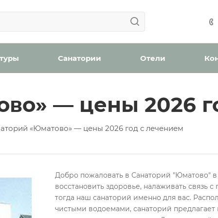
Ваша заявка успешно отправлена!
Ваша заявка успешно отправлена!
айшее время с вами свяжется менеджер отдела бронир
Мы уведомим вас, когда появятся места в наличии.
н
оплату (скидка 2% при онлайн оплате)
Забронироват
 туры
Санатории
Отели
Ко
во» — цены 2026 г
ождения
аторий «Юматово» — цены 2026 год с лечением
бработку персональных данных
Добро пожаловать в Санаторий "Юматово" в
Проверьте, верно ли указан номер телефона для связи
восстановить здоровье, налаживать связь с
Забронировать номер
тогда наш санаторий именно для вас. Расп
Отправить
чистыми водоемами, санаторий предлагает 