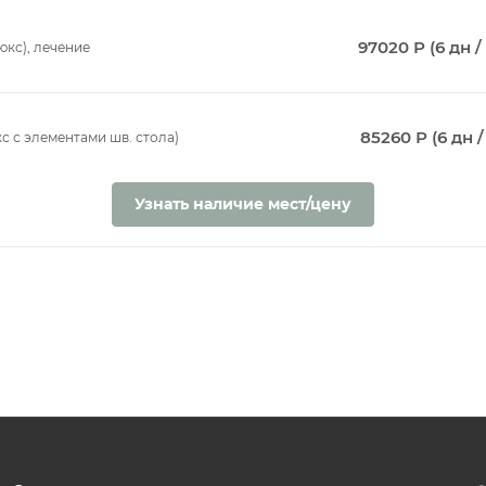
97020 Р (6 дн /
юкс), лечение
85260 Р (6 дн /
с с элементами шв. стола)
Узнать наличие мест/цену