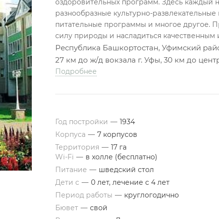
оздоровительных программ. Здесь каждый на
разнообразные культурно-развлекательные
питательные программы и многое другое. 
силу природы и насладиться качественным 
Республика Башкортостан, Уфимский райо
27 км до ж/д вокзала г. Уфы, 30 км до цент
Подробнее
Год постройки
—
1934
Корпуса
—
7 корпусов
Территория
—
17 га
Wi-Fi
—
в холле (бесплатно)
Питание
—
шведский стол
Дети с
—
0 лет, лечение с 4 лет
Период работы
—
круглогодично
Бювет
—
свой