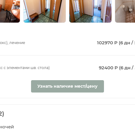
102970 Р (6 дн / 
юкс), лечение
92400 Р (6 дн / 
с с элементами шв. стола)
Узнать наличие мест/цену
2)
5 ночей