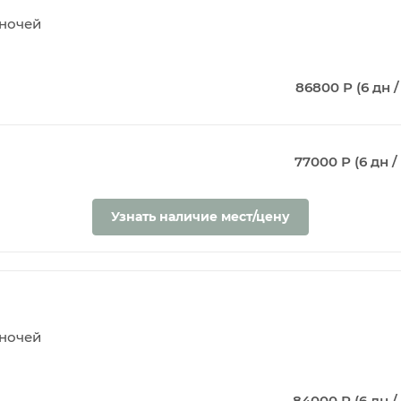
5 ночей
86800 Р (6 дн /
77000 Р (6 дн / 
Узнать наличие мест/цену
5 ночей
84000 Р (6 дн / 