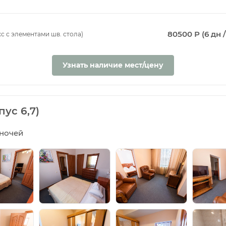
80500 Р (6 дн /
с с элементами шв. стола)
Узнать наличие мест/цену
ус 6,7)
5 ночей