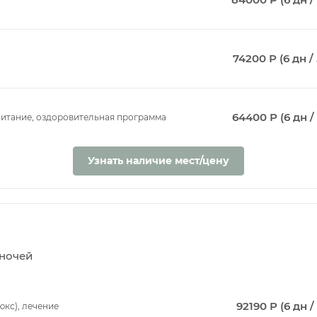
74200 Р (6 дн / 
64400 Р (6 дн / 
 питание, оздоровительная программа
Узнать наличие мест/цену
5 ночей
92190 Р (6 дн /
юкс), лечение