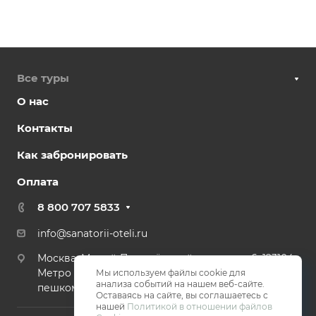
Все туры
О нас
Контакты
Как забронировать
Оплата
8 800 707 5833
info@sanatorii-oteli.ru
Москва, Малый Палашёвский переулок, 6, 123104
Метро Пушкинская, Тверская, Чеховская - 2 мин
Мы используем файлы cookie для
анализа событий на нашем веб-сайте.
пешком.
Оставаясь на сайте, вы соглашаетесь с
нашей
Политикой в отношении файлов