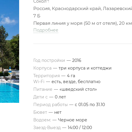
Сокол"!
Россия, Краснодарский край, Лазаревский 
7 Б
Первая линия у моря (50 м от отеля), 20 к
Подробнее
Год постройки
—
2016
Корпуса
—
три корпуса и коттеджи
Территория
—
4 га
Wi-Fi
—
есть, везде, бесплатно
Питание
—
«шведский стол»
Дети с
—
0 лет
Период работы
—
с 01.05 по 31.10
Бювет
—
нет
Водоем:
—
Черное море
Заезд-Выезд
—
14:00 / 12:00