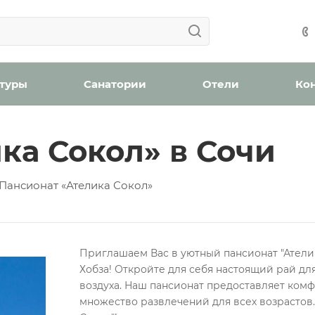
Ваша заявка успешно отправлена!
Ваша заявка успешно отправлена!
айшее время с вами свяжется менеджер отдела бронир
Мы уведомим вас, когда появятся места в наличии.
н
оплату (скидка 2% при онлайн оплате)
Забронироват
 туры
Санатории
Отели
Ко
ка Сокол» в Сочи
ождения
Пансионат «Ателика Сокол»
бработку персональных данных
Приглашаем Вас в уютный пансионат "Атели
Проверьте, верно ли указан номер телефона для связи
Хобза! Откройте для себя настоящий рай дл
Забронировать номер
воздуха. Наш пансионат предоставляет ком
Отправить
множество развлечений для всех возрастов.