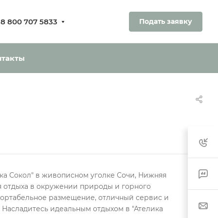
8 800 707 5833
Подать заявку
ования.
ь без оплаты
нтакты
ка Сокол" в живописном уголке Сочи, Нижняя
я отдыха в окружении природы и горного
фортабельное размещение, отличный сервис и
 Насладитесь идеальным отдыхом в "Ателика