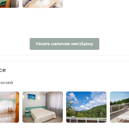
Узнать наличие мест/цену
се
5 ночей