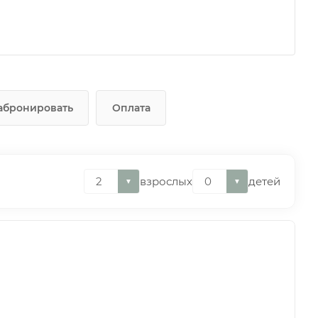
абронировать
Оплата
взрослых
детей
▼
▼