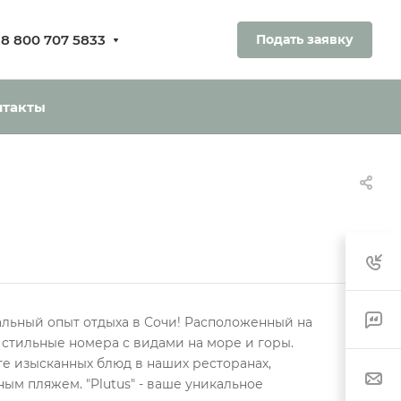
8 800 707 5833
Подать заявку
ования.
ь без оплаты
нтакты
кальный опыт отдыха в Сочи! Расположенный на
 стильные номера с видами на море и горы.
те изысканных блюд в наших ресторанах,
ым пляжем. "Plutus" - ваше уникальное