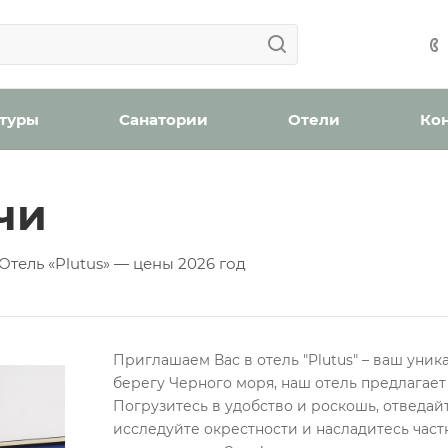
Ваша заявка успешно отправлена!
Ваша заявка успешно отправлена!
айшее время с вами свяжется менеджер отдела бронир
Мы уведомим вас, когда появятся места в наличии.
н
оплату (скидка 2% при онлайн оплате)
Забронироват
 туры
Санатории
Отели
Ко
чи
ождения
Отель «Plutus» — цены 2026 год
бработку персональных данных
Приглашаем Вас в отель "Plutus" – ваш уни
Проверьте, верно ли указан номер телефона для связи
берегу Черного моря, наш отель предлагает
Забронировать номер
Погрузитесь в удобство и роскошь, отведай
Отправить
исследуйте окрестности и насладитесь частн