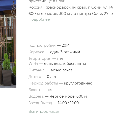
пристанище в Сочи!
Россия, Краснодарский край, г. Сочи, ул. Ро
600 м до моря, 300 м до центра Сочи, 27 
Подробнее
Год постройки
—
2014
Корпуса
—
один 3-этажный
Территория
—
нет
Wi-Fi
—
есть, везде, бесплатно
Питание
—
меню-заказ
Дети с
—
0 лет
Период работы
—
круглогодично
Бювет
—
нет
Водоем:
—
Черное море, 600 м
Заезд-Выезд
—
14:00 / 12:00
Вся информация