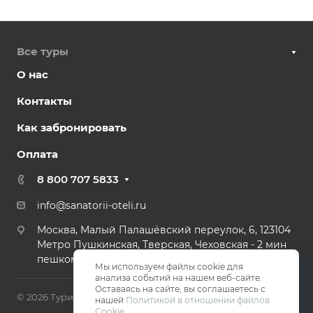
Все туры
О нас
Контакты
Как забронировать
Оплата
8 800 707 5833
info@sanatorii-oteli.ru
Москва, Малый Палашёвский переулок, 6, 123104
Метро Пушкинская, Тверская, Чеховская - 2 мин
пешком.
Мы используем файлы cookie для
анализа событий на нашем веб-сайте.
Оставаясь на сайте, вы соглашаетесь с
© 2026 Туристическая компания Санатории и Отели
нашей
Политикой в отношении файлов
Cookie
.