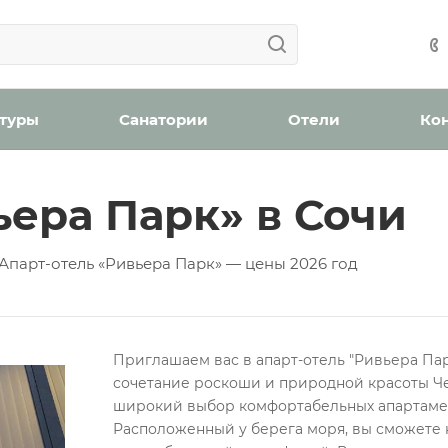
Ваша заявка успешно отправлена!
Ваша заявка успешно отправлена!
айшее время с вами свяжется менеджер отдела бронир
Мы уведомим вас, когда появятся места в наличии.
н
оплату (скидка 2% при онлайн оплате)
Забронироват
 туры
Санатории
Отели
Ко
ьера Парк» в Сочи
ождения
Апарт-отель «Ривьера Парк» — цены 2026 год
бработку персональных данных
Приглашаем вас в апарт-отель "Ривьера Пар
Проверьте, верно ли указан номер телефона для связи
сочетание роскоши и природной красоты Че
Забронировать номер
широкий выбор комфортабельных апартаме
Отправить
Расположенный у берега моря, вы сможете