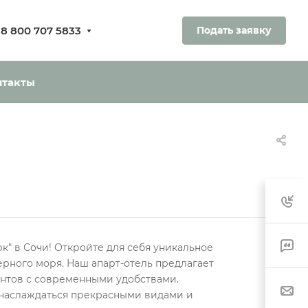
8 800 707 5833
Подать заявку
ования.
ь без оплаты
нтакты
к" в Сочи! Откройте для себя уникальное
рного моря. Наш апарт-отель предлагает
нтов с современными удобствами.
 наслаждаться прекрасными видами и