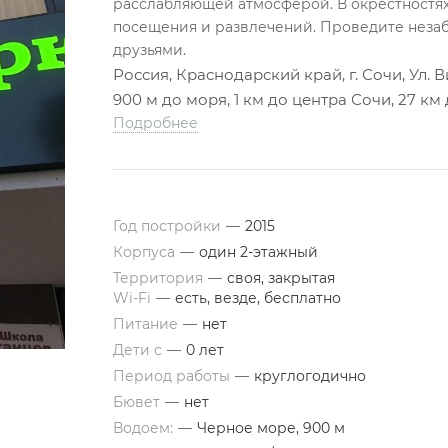
расслабляющей атмосферой. В окрестностях
посещения и развлечений. Проведите незаб
друзьями.
Россия, Краснодарский край, г. Сочи, Ул. В
900 м до моря, 1 км до центра Сочи, 27 к
Подробнее
Год постройки
—
2015
Корпуса
—
один 2-этажный
Территория
—
своя, закрытая
Wi-Fi
—
есть, везде, бесплатно
Питание
—
нет
Дети с
—
0 лет
Период работы
—
круглогодично
Бювет
—
нет
Водоем:
—
Черное море, 900 м