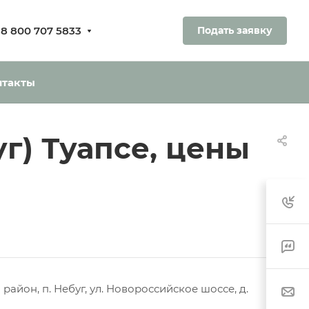
8 800 707 5833
Подать заявку
ования.
ь без оплаты
нтакты
уг) Туапсе, цены
район, п. Небуг, ул. Новороссийское шоссе, д.