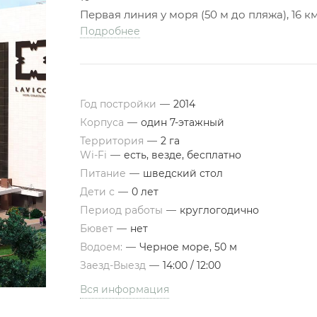
Первая линия у моря (50 м до пляжа), 16 к
Подробнее
Год постройки
—
2014
Корпуса
—
один 7-этажный
Территория
—
2 га
Wi-Fi
—
есть, везде, бесплатно
Питание
—
шведский стол
Дети с
—
0 лет
Период работы
—
круглогодично
Бювет
—
нет
Водоем:
—
Черное море, 50 м
Заезд-Выезд
—
14:00 / 12:00
Вся информация