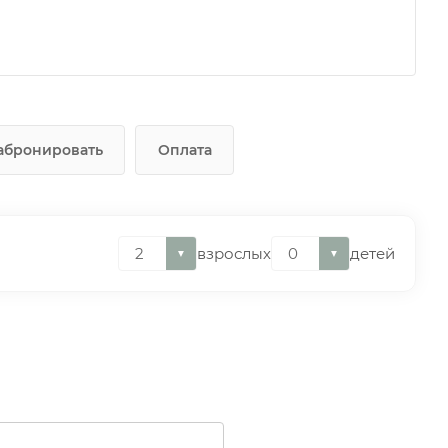
абронировать
Оплата
взрослых
детей
▼
▼