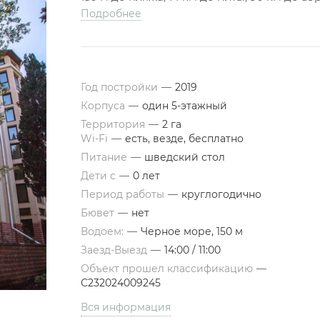
Подробнее
Год постройки
—
2019
Корпуса
—
один 5-этажный
Территория
—
2 га
Wi-Fi
—
есть, везде, бесплатно
Питание
—
шведский стол
Дети с
—
0 лет
Период работы
—
круглогодично
Бювет
—
нет
Водоем:
—
Черное море, 150 м
Заезд-Выезд
—
14:00 / 11:00
Объект прошел классификацию
—
С232024009245
Вся информация