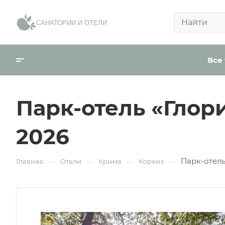
Сообщение:
*
САНАТОРИИ И ОТЕЛИ
В ближ
Телефо
Внести пред
Все
Email
Ваше имя:
*
Парк-отель «Глори
День р
2026
Я согласен на
о
Город
Парк-отель
—
—
—
—
Главная
Отели
Крыма
Кореиз
Отправить