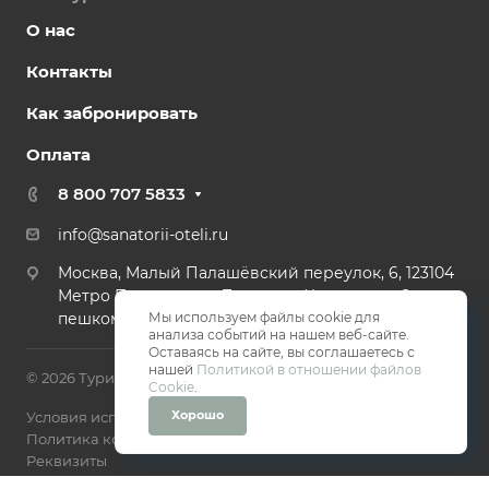
О нас
Контакты
Как забронировать
Оплата
8 800 707 5833
info@sanatorii-oteli.ru
Москва, Малый Палашёвский переулок, 6, 123104
Метро Пушкинская, Тверская, Чеховская - 2 мин
пешком.
Мы используем файлы cookie для
анализа событий на нашем веб-сайте.
Оставаясь на сайте, вы соглашаетесь с
нашей
Политикой в отношении файлов
© 2026 Туристическая компания Санатории и Отели
Cookie
.
Хорошо
Условия использования
Политика конфиденциальности
Реквизиты