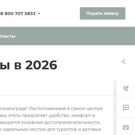
8 800 707 5833
Подать заявку
ования.
ь без оплаты
нтакты
ы в 2026
алининграде! Расположенный в самом центре
наш отель предлагает удобство, комфорт и
находятся основные достопримечательности,
го идеальным местом для туристов и деловых