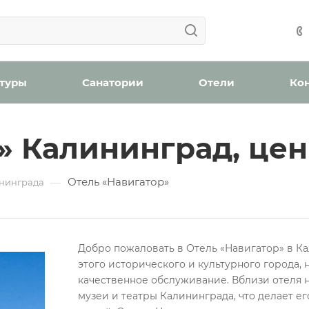
Ваша заявка успешно отправлена!
Ваша заявка успешно отправлена!
айшее время с вами свяжется менеджер отдела бронир
Мы уведомим вас, когда появятся места в наличии.
н
оплату (скидка 2% при онлайн оплате)
Забронироват
 туры
Санатории
Отели
Ко
» Калининград, цен
ождения
Отель «Навигатор»
—
бработку персональных данных
нинграда
Добро пожаловать в Отель «Навигатор» в К
Проверьте, верно ли указан номер телефона для связи
этого исторического и культурного города, 
Забронировать номер
качественное обслуживание. Вблизи отеля 
Отправить
музеи и театры Калининграда, что делает е