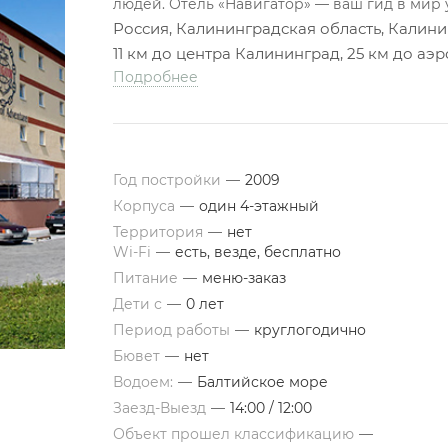
людей. Отель «Навигатор» — ваш гид в мир
Россия, Калининградская область, Калинин
11 км до центра Калининград, 25 км до а
Подробнее
Год постройки
—
2009
Корпуса
—
один 4-этажный
Территория
—
нет
Wi-Fi
—
есть, везде, бесплатно
Питание
—
меню-заказ
Дети с
—
0 лет
Период работы
—
круглогодично
Бювет
—
нет
Водоем:
—
Балтийское море
Заезд-Выезд
—
14:00 / 12:00
Объект прошел классификацию
—