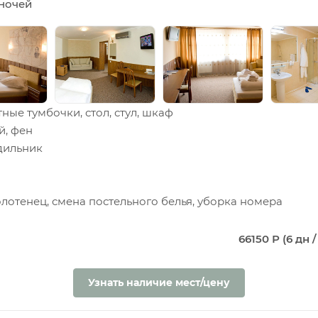
5 ночей
ные тумбочки, стол, стул, шкаф
й, фен
одильник
олотенец, смена постельного белья, уборка номера
66150 Р (6 дн /
Узнать наличие мест/цену