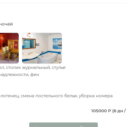
5 ночей
ол, столик журнальный, стулья
инадлежности, фен
олотенец, смена постельного белья, уборка номера
105000 Р (6 дн / 