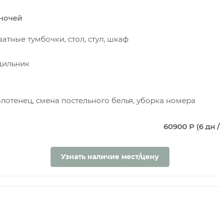
5 ночей
атные тумбочки, стол, стул, шкаф
одильник
олотенец, смена постельного белья, уборка номера
60900 Р (6 дн /
Узнать наличие мест/цену