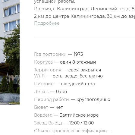
успешной работы.
Россия, г. Калининград, Ленинский пр, д. 8
2 км до центра Калининграда, 30 км до а
Подробнее
Год постройки
—
1975
Корпуса
—
один 8-этажный
Территория
—
своя, закрытая
Wi-Fi
—
есть, везде, бесплатно
Питание
—
шведский стол
Дети с
—
0 лет
Период работы
—
круглогодично
Бювет
—
нет
Водоем:
—
Балтийское море
Заезд-Выезд
—
15:00 / 12:00
Объект прошел классификацию
—