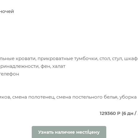
5 ночей
льные кровати, прикроватные тумбочки, стол, стул, шкаф
принадлежности, фен, халат
 телефон
мков, смена полотенец, смена постельного белья, уборк
129360 Р (6 дн / 
Узнать наличие мест/цену