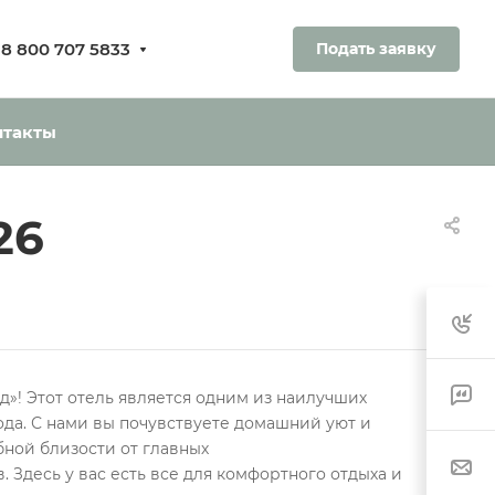
8 800 707 5833
Подать заявку
ования.
ь без оплаты
нтакты
26
»! Этот отель является одним из наилучших
да. С нами вы почувствуете домашний уют и
бной близости от главных
 Здесь у вас есть все для комфортного отдыха и