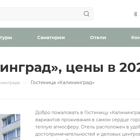
Ваша заявка успешно отправлена!
Ваша заявка успешно отправлена!
айшее время с вами свяжется менеджер отдела бронир
Мы уведомим вас, когда появятся места в наличии.
н
оплату (скидка 2% при онлайн оплате)
Забронироват
 туры
Санатории
Отели
Ко
инград», цены в 20
ождения
Гостиница «Калининград»
—
бработку персональных данных
нинграда
Добро пожаловать в Гостиницу «Калининград
Проверьте, верно ли указан номер телефона для связи
вариантов проживания в самом сердце горо
Забронировать номер
теплую атмосферу. Отель расположен в удо
Отправить
достопримечательностей и деловых центров.