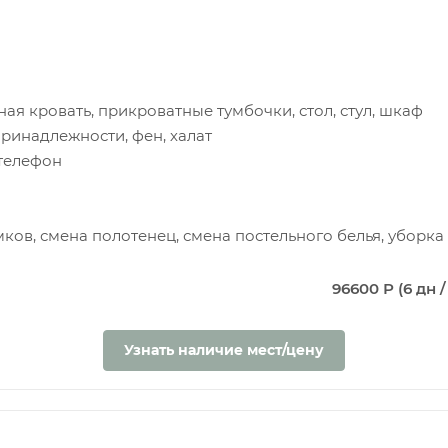
ая кровать, прикроватные тумбочки, стол, стул, шкаф
принадлежности, фен, халат
 телефон
мков, смена полотенец, смена постельного белья, уборк
96600 Р (6 дн /
Узнать наличие мест/цену