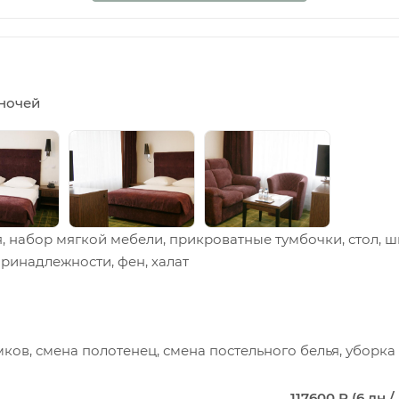
5 ночей
я, набор мягкой мебели, прикроватные тумбочки, стол, 
принадлежности, фен, халат
мков, смена полотенец, смена постельного белья, уборк
117600 Р (6 дн /