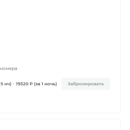
а номера
Забронировать
 5 нч)
19320 Р (за 1 ночь)