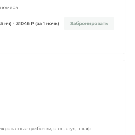
а номера
Забронировать
 5 нч)
31046 Р (за 1 ночь)
кроватные тумбочки, стол, стул, шкаф