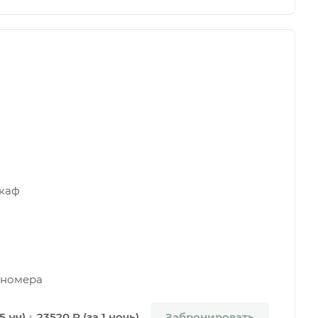
шкаф
а номера
Забронировать
 5 нч)
23520 Р (за 1 ночь)