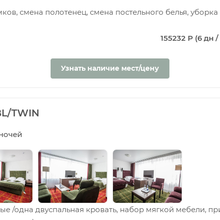
мков, смена полотенец, смена постельного белья, уборк
155232 Р (6 дн /
Узнать наличие мест/цену
BL/TWIN
5 ночей
е /одна двуспальная кровать, набор мягкой мебели, при