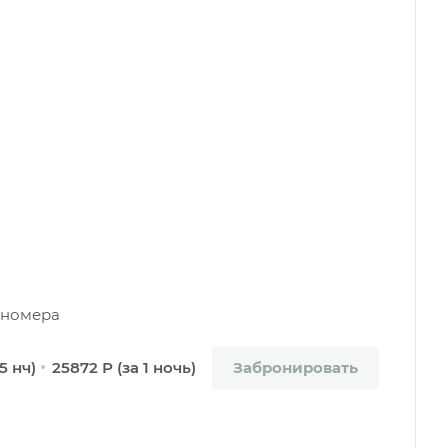
а номера
Забронировать
5 нч)
25872 Р (за 1 ночь)