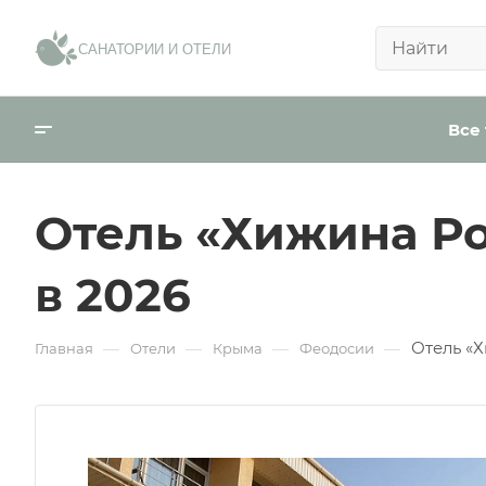
Сообщение:
*
САНАТОРИИ И ОТЕЛИ
В ближ
Телефо
Внести пред
Все
Email
Ваше имя:
*
Отель «Хижина Р
День р
в 2026
Я согласен на
о
Город
Отель «
—
—
—
—
Главная
Отели
Крыма
Феодосии
Отправить