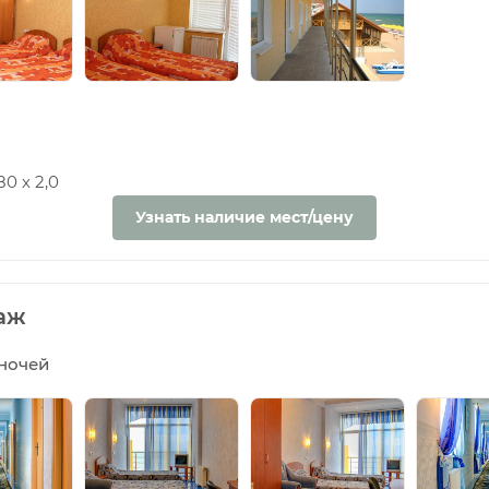
0 х 2,0
Узнать наличие мест/цену
таж
5 ночей