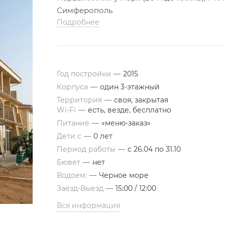
Симферополь
Подробнее
Год постройки
—
2015
Корпуса
—
один 3-этажный
Территория
—
своя, закрытая
Wi-Fi
—
есть, везде, бесплатно
Питание
—
«меню-заказ»
Дети с
—
0 лет
Период работы
—
с 26.04 по 31.10
Бювет
—
нет
Водоем:
—
Черное море
Заезд-Выезд
—
15:00 / 12:00
Вся информация