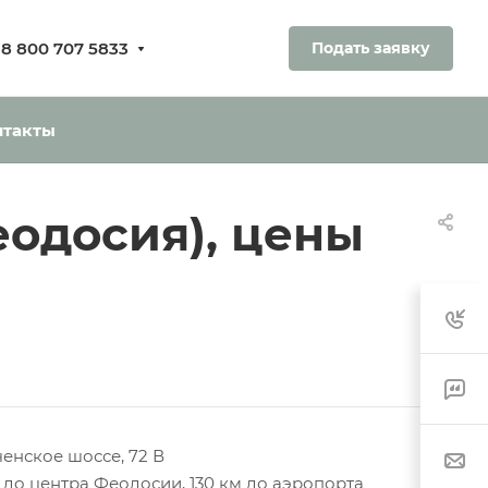
8 800 707 5833
Подать заявку
ования.
ь без оплаты
нтакты
одосия), цены
енское шоссе, 72 В
м до центра Феодосии, 130 км до аэропорта