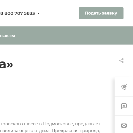
8 800 707 5833
Подать заявку
ования.
ь без оплаты
нтакты
а»
тровского шоссе в Подмосковье, предлагает
анавливающего отдыха. Прекрасная природа,