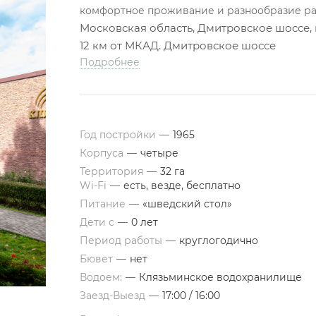
комфортное проживание и разнообразие раз
Московская область, Дмитровское шоссе,
12 км от МКАД. Дмитровское шоссе
Подробнее
Год постройки
—
1965
Корпуса
—
четыре
Территория
—
32 га
Wi-Fi
—
есть, везде, бесплатно
Питание
—
«шведский стол»
Дети с
—
0 лет
Период работы
—
круглогодично
Бювет
—
нет
Водоем:
—
Клязьминское водохранилище
Заезд-Выезд
—
17:00 / 16:00