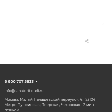
8 800 707 5833
info@sanatorii-oteli.ru
Москва, Малый Палашёвский переулок, 6, 123104
Метро Пушкинская, Тверская, Чеховская - 2 мин
пешком.