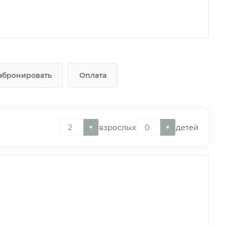
абронировать
Оплата
взрослых
детей
▼
▼