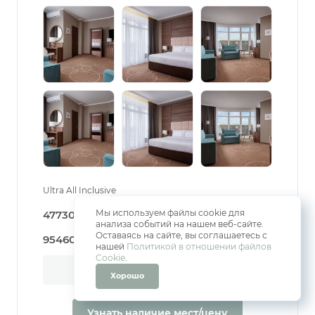
Ultra All Inclusive
Мы используем файлы cookie для
477300 Р (6 дн / 5 нч)
анализа событий на нашем веб-сайте.
Оставаясь на сайте, вы соглашаетесь с
95460 Р (за 1 ночь)
нашей
Политикой в отношении файлов
Cookie
.
Забронировать
Хорошо
Узнать наличие мест/цену