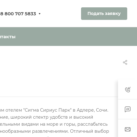
8 800 707 5833
Подать заявку
ования.
ь без оплаты
нтакты
м отелем "Сигма Сириус Парк" в Адлере, Сочи.
ние, широкий спектр удобств и высокий
ельными видами на море и горы, расслабьтесь
азнообразными развлечениями. Отличный выбор