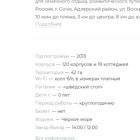
для семейного отдыха, романтического пут
Россия, г. Сочи, Адлерский район, ул. Воскр
10 мин до пляжа, 3 км до центра, 8 км до
Подробнее
Год постройки
—
2013
Корпуса
—
120 корпусов и 19 коттеджей
Территория
—
42 га
Wi-Fi
—
холл б/п, в номерах платный
Питание
—
«шведский стол»
Дети с
—
0 лет
Период работы
—
круглогодично
Бювет
—
нет
Водоем:
—
Черное море
Заезд-Выезд
—
14:00 / 12:00
Вся информация