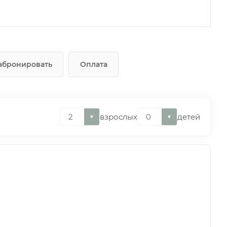
абронировать
Оплата
взрослых
детей
▼
▼