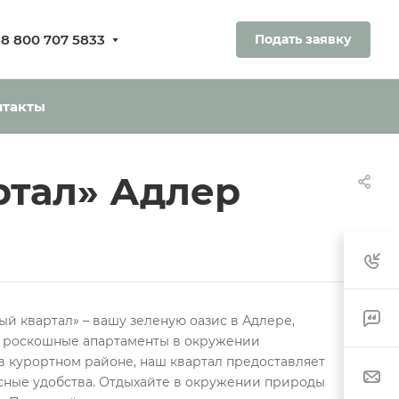
8 800 707 5833
Подать заявку
ования.
ь без оплаты
нтакты
ртал» Адлер
й квартал» – вашу зеленую оазис в Адлере,
т роскошные апартаменты в окружении
в курортном районе, наш квартал предоставляет
ные удобства. Отдыхайте в окружении природы