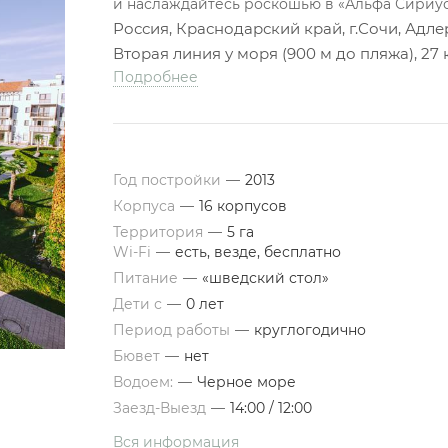
и наслаждайтесь роскошью в «Альфа Сириус
Россия, Краснодарский край, г.Сочи, Адлер
Вторая линия у моря (900 м до пляжа), 27
Подробнее
Год постройки
—
2013
Корпуса
—
16 корпусов
Территория
—
5 га
Wi-Fi
—
есть, везде, бесплатно
Питание
—
«шведский стол»
Дети с
—
0 лет
Период работы
—
круглогодично
Бювет
—
нет
Водоем:
—
Черное море
Заезд-Выезд
—
14:00 / 12:00
Вся информация