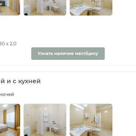
0 х 2,0
Узнать наличие мест/цену
й и с кухней
5 ночей