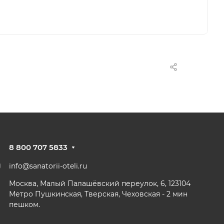
8 800 707 5833
info@sanatorii-oteli.ru
Москва, Малый Палашёвский переулок, 6, 123104
Метро Пушкинская, Тверская, Чеховская - 2 мин
пешком.